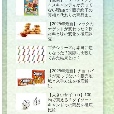
イスキャンディが売って
ない理由は？販売終了の
真相と代わりの商品まと
め！
【2025年最新】マックの
ナゲットが変わった？原
材料と味の変化を徹底調
査！
プチシリーズは本当に短
くなった？実際に比較し
てみた結果とは？
【2025年最新】チョコバ
リが売ってない？販売地
域と入手方法を徹底解
説！
【大きいサイコロ】100
均で買える？ダイソー・
キャンドゥの商品を徹底
比較