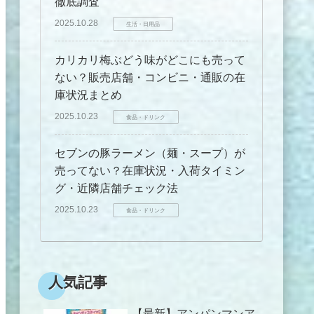
徹底調査
2025.10.28
生活・日用品
カリカリ梅ぶどう味がどこにも売って
ない？販売店舗・コンビニ・通販の在
庫状況まとめ
2025.10.23
食品・ドリンク
セブンの豚ラーメン（麺・スープ）が
売ってない？在庫状況・入荷タイミン
グ・近隣店舗チェック法
2025.10.23
食品・ドリンク
人気記事
【最新】アンパンマンア