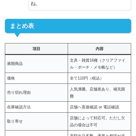
ね。
まとめ表
項目
内容
文具・雑貨16種（クリアファイ
展開商品
ル・ポーチ・メモ帳など）
価格
全て110円（税込）
人気沸騰、店舗差あり、補充困
売り切れ理由
難
在庫確認方法
店舗へ直接確認 or 電話確認
店舗によって対応可。ただし欠
取り寄せ
品の場合は不可
高額出品多数。予算と相談が必