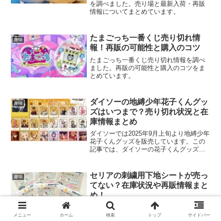
を調べました。売り場と最新入荷・再販
情報についてまとめています。
たまごっち一番くじ売り切れ情
趣味
報！再販の可能性と購入のコツ
たまごっち一番くじ売り切れ情報を調べ
ました。再販の可能性と購入のコツをま
とめています。
ダイソーの地縛少年花子くんグッ
趣味
ズはいつまで？売り切れ状況と在
庫情報まとめ
ダイソーでは2025年9月上旬より地縛少年
花子くんグッズを販売しています。この
記事では、ダイソーの花子くんグッズに
ついて、・ダイソーの花子くんグッズの
販売期間はいつからいつまで？・ダイソ
ーの花子くんグッズの売り切れ・在庫状
セリアの刺繍用下地シートが売っ
趣味
況について！・ダイ...
てない？在庫状況や再販情報まと
め！
セリアの刺繍用下地シートが売ってない
ことについて調べました。最新の在庫状
メニュー
ホーム
検索
トップ
サイドバー