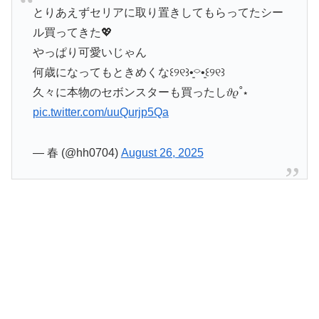
とりあえずセリアに取り置きしてもらってたシー
ル買ってきた💖
やっぱり可愛いじゃん
何歳になってもときめくな꒰୨୧꒱•͈⌔•͈꒰୨୧꒱
久々に本物のセボンスターも買ったし𝜗𝜚˚⋆
pic.twitter.com/uuQurjp5Qa
— 春 (@hh0704)
August 26, 2025