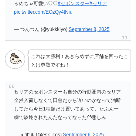
ゃめちゃ可愛い♡♡
#セボンスター
#セリア
pic.twitter.com/EOzQy4tNiu
— つんつん (@yukkkiyo)
September 8, 2025
これは大勝利！あきらめずに店舗を回ったこ
とは尊敬ですね！
セリアのセボンスターも自分の行動圏内のセリア
全然入荷しなくて田舎だから遅いのかなって油断
してたら今日1種類だけ置いてあって、たぶん一
瞬で駆逐されたんだなってなった🥺悲しみ
— えすき (@esk_cos)
September 6, 2025