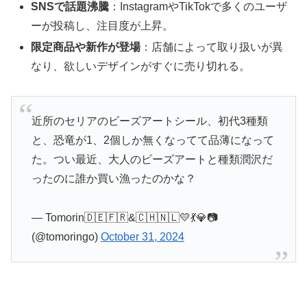
SNSで話題沸騰
：InstagramやTikTokで多くのユーザ
ーが投稿し、注目度が上昇。
限定商品や新作が登場
：店舗によって取り扱いが異
なり、欲しいデザインがすぐに売り切れる。
近所のセリアのビーズアートシール、初代3種類
と、恐竜が1、2個しか無くなってて品薄になって
た。つい最近、大人のビーズアートと種類潤沢だ
ったのに誰か買い漁ったのかな？
— Tomorin🇩🇪🇫🇷&🇨🇭🇳🇱💛💃💎📷
(@tomoringo)
October 31, 2024