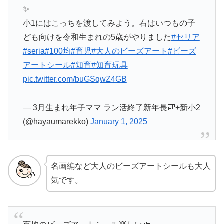
✨
小1にはこっちを渡してみよう。右はいつもの子
ども向けを令和生まれの5歳がやりました
#セリア
#seria
#100均
#育児
#大人のビーズアート
#ビーズ
アートシール
#知育
#知育玩具
pic.twitter.com/buGSqwZ4GB
— 3月生まれ年子ママ ラン活終了新年長🎒+新小2
(@hayaumarekko)
January 1, 2025
名画編など大人のビーズアートシールも大人
気です。