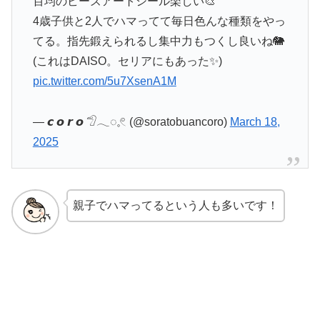
百均のビーズアートシール楽しい🎨
4歳子供と2人でハマってて毎日色んな種類をやっ
てる。指先鍛えられるし集中力もつくし良いね🐘
(これはDAISO。セリアにもあった✨)
pic.twitter.com/5u7XsenA1M
— 𝙘 𝙤 𝙧 𝙤 𓅿𓂃◌𓈒𓏲 (@soratobuancoro)
March 18,
2025
親子でハマってるという人も多いです！