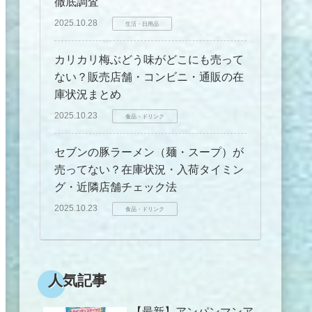
徹底調査
2025.10.28
生活・日用品
カリカリ梅ぶどう味がどこにも売って
ない？販売店舗・コンビニ・通販の在
庫状況まとめ
2025.10.23
食品・ドリンク
セブンの豚ラーメン（麺・スープ）が
売ってない？在庫状況・入荷タイミン
グ・近隣店舗チェック法
2025.10.23
食品・ドリンク
人気記事
【最新】アンパンマンア