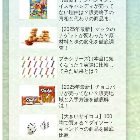
イスキャンディが売って
ない理由は？販売終了の
真相と代わりの商品まと
め！
【2025年最新】マックの
ナゲットが変わった？原
材料と味の変化を徹底調
査！
プチシリーズは本当に短
くなった？実際に比較し
てみた結果とは？
【2025年最新】チョコバ
リが売ってない？販売地
域と入手方法を徹底解
説！
【大きいサイコロ】100
均で買える？ダイソー・
キャンドゥの商品を徹底
比較