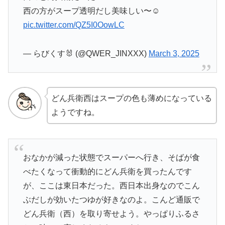
西の方がスープ透明だし美味しい〜☺︎
pic.twitter.com/QZ5I0OowLC
— らびくす🐰 (@QWER_JINXXX)
March 3, 2025
どん兵衛西はスープの色も薄めになっている
ようですね。
おなかが減った状態でスーパーへ行き、そばが食
べたくなって衝動的にどん兵衛を買ったんです
が、ここは東日本だった。西日本出身なのでこん
ぶだしが効いたつゆが好きなのよ。こんど通販で
どん兵衛（西）を取り寄せよう。やっぱりふるさ