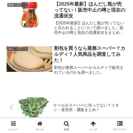
【2025年最新】ほんだし瓶が売
食品・ドリンク
ってない！販売中止の噂と現在の
流通状況
【2025年最新】ほんだし瓶が売ってない
と言われることについて調べました。販
売中止の噂と現在の流通状況をまとめて
います。
割包を買うなら業務スーパー？カ
食品・ドリンク
ルディ？人気商品を調査してみ
た！
割包が業務スーパーかカルディで販売さ
れているのかを調べました。
ケールがスーパーに売ってない？イオ
ン・直売所・通販まとめ！
メニュー
ホーム
検索
トップ
サイドバー
ちゅーる50本入りはドンキやコストコで