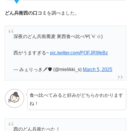
どん兵衛西の口コミ
を調べました。
深夜のどん兵衛蕎麦 東西食べ比べΨ( 'ч' ☆)
西がうますぎる~
pic.twitter.com/POFJR9feBz
— みぇりっき🗡️🛡 (@mielikki_s)
March 5, 2025
食べ比べてみると好みがどちらかわかります
ね！
西のどん兵衛たべた！