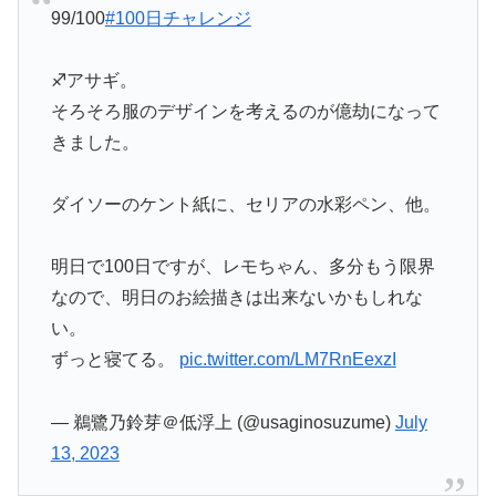
99/100
#100日チャレンジ
♐️アサギ。
そろそろ服のデザインを考えるのが億劫になって
きました。
ダイソーのケント紙に、セリアの水彩ペン、他。
明日で100日ですが、レモちゃん、多分もう限界
なので、明日のお絵描きは出来ないかもしれな
い。
ずっと寝てる。
pic.twitter.com/LM7RnEexzI
— 鵜鷺乃鈴芽＠低浮上 (@usaginosuzume)
July
13, 2023