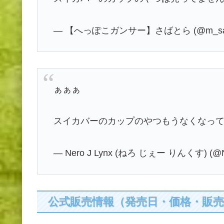
— 【へっぽこガンサー】さばとら (@m_sava
ぁぁぁ
スイカバーのカップのやつもうなくなって
— Nero J Lynx (ねろ じぇー りんくす) (@N
公式販売情報（発売日・価格・販