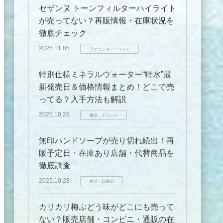
セザンヌ トーンフィルターハイライト
が売ってない？再販情報・在庫状況を
徹底チェック
2025.11.05
ファッション・コスメ
特別仕様ミネラルウォーター“特水”最
新発売日＆価格情報まとめ！どこで売
ってる？入手方法も解説
2025.10.28
食品・ドリンク
無印ハンドソープが売り切れ続出！再
販予定日・在庫あり店舗・代替商品を
徹底調査
2025.10.28
生活・日用品
カリカリ梅ぶどう味がどこにも売って
ない？販売店舗・コンビニ・通販の在