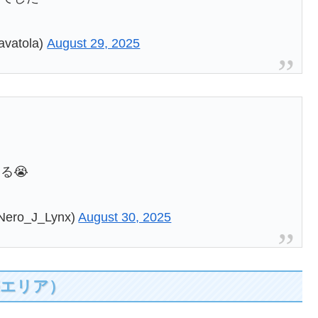
tola)
August 29, 2025
る😭
ero_J_Lynx)
August 30, 2025
売エリア）